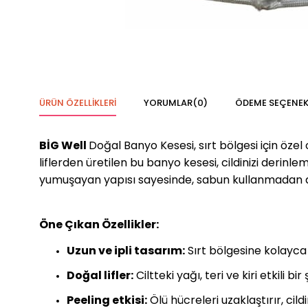
ÜRÜN ÖZELLIKLERI
YORUMLAR
(0)
ÖDEME SEÇENEK
BİG Well
Doğal Banyo Kesesi, sırt bölgesi için özel
liflerden üretilen bu banyo kesesi, cildinizi derinl
yumuşayan yapısı sayesinde, sabun kullanmadan dahi
Öne Çıkan Özellikler:
Uzun ve ipli tasarım:
Sırt bölgesine kolayca
Doğal lifler:
Ciltteki yağı, teri ve kiri etkili bi
Peeling etkisi:
Ölü hücreleri uzaklaştırır, cil