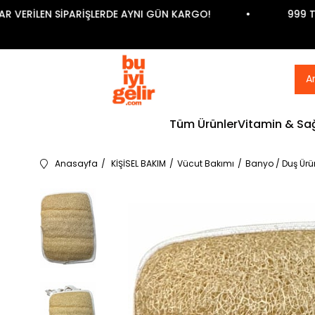
RİLEN SİPARİŞLERDE AYNI GÜN KARGO!
999 TL ve 
Tüm Ürünler
Vitamin & Sağ
Anasayfa
KİŞİSEL BAKIM
Vücut Bakımı
Banyo / Duş Ürün