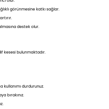
mcı olur.
ğlıklı görünmesine katkı sağlar.
artırır.
zalmasına destek olur.
lif kesesi bulunmaktadır.
rsa kullanımı durdurunuz.
ya bırakınız.
z.