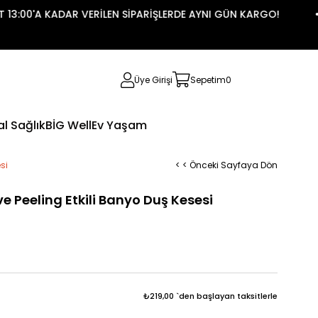
00'A KADAR VERİLEN SİPARİŞLERDE AYNI GÜN KARGO!
Üye Girişi
Sepetim
0
l Sağlık
BİG Well
Ev Yaşam
si
< < Önceki Sayfaya Dön
e Peeling Etkili Banyo Duş Kesesi
₺219,00
`den başlayan taksitlerle