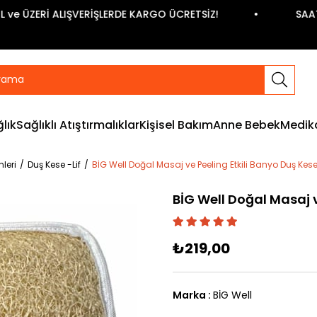
ÜZERİ ALIŞVERİŞLERDE KARGO ÜCRETSİZ!
SAAT 13:
lık
Sağlıklı Atıştırmalıklar
Kişisel Bakım
Anne Bebek
Medika
leri
Duş Kese -Lif
BİG Well Doğal Masaj ve Peeling Etkili Banyo Duş Kese
BİG Well Doğal Masaj v
₺219,00
Marka
:
BİG Well