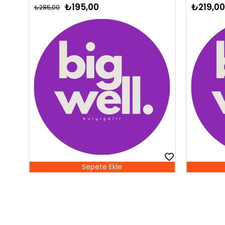
₺195,00
₺219,00
₺285,00
Sepete Ekle