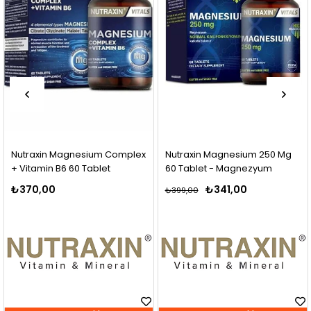
raxin Magnesium Complex
Nutraxin Magnesium 250 Mg
Orz
itamin B6 60 Tablet
60 Tablet - Magnezyum
Efe
70,00
₺341,00
₺399,00
₺467