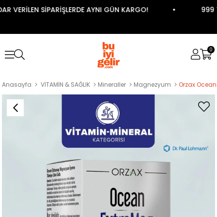
AR VERİLEN SİPARİŞLERDE AYNI GÜN KARGO!
999 T
0
Anasayfa
VİTAMİN & SAĞLIK
Mineraller
Magnezyum
Orzax Ocean